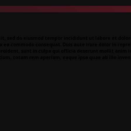
lit, sed do eiusmod tempor incididunt ut labore et dol
 ex ea commodo consequat. Duis aute irure dolor in repre
roident, sunt in culpa qui officia deserunt mollit anim i
um, totam rem aperiam, eaque ipsa quae ab illo invent